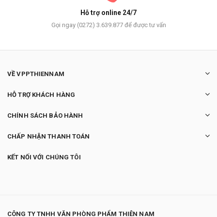
Hỗ trợ online 24/7
Gọi ngay (0272) 3.639.877 để được tư vấn
VỀ VPPTHIENNAM
HỖ TRỢ KHÁCH HÀNG
CHÍNH SÁCH BẢO HÀNH
CHẤP NHẬN THANH TOÁN
KẾT NỐI VỚI CHÚNG TÔI
CÔNG TY TNHH VĂN PHÒNG PHẨM THIÊN NAM