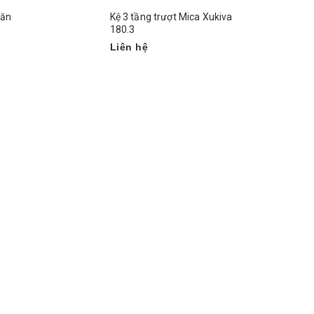
găn
Kệ 3 tầng trượt Mica Xukiva
180.3
Liên hệ