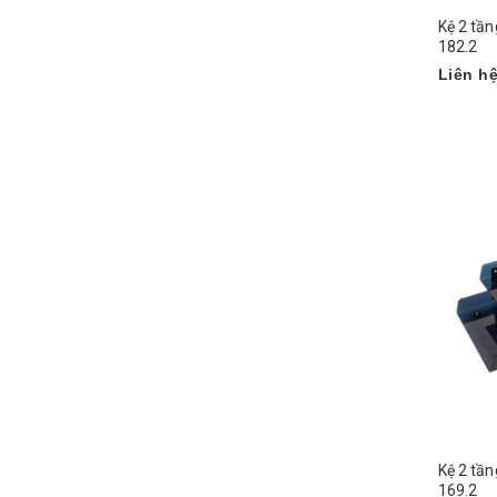
Kệ 2 tầ
182.2
Liên h
Kệ 2 tần
169.2