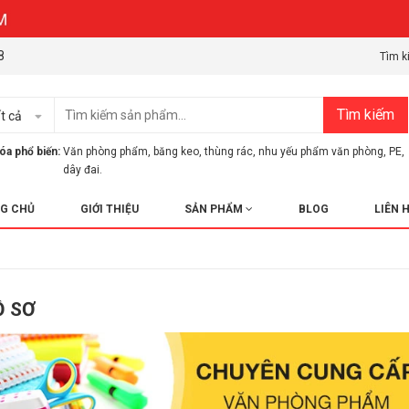
8
Tìm k
Tìm kiếm
t cả
óa phổ biến:
Văn phòng phẩm
,
băng keo
,
thùng rác
,
nhu yếu phẩm văn phòng
,
PE
,
dây đai.
G CHỦ
GIỚI THIỆU
SẢN PHẨM
BLOG
LIÊN 
Ồ SƠ