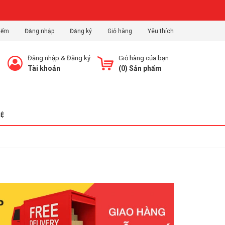
iếm
Đăng nhập
Đăng ký
Giỏ hàng
Yêu thích
Đăng nhập
&
Đăng ký
Giỏ hàng của bạn
Tài khoản
(
0
) Sản phẩm
HỆ