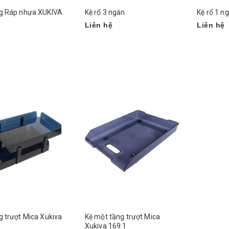
ng Ráp nhựa XUKIVA
Kệ rổ 3 ngăn
Kệ rổ 1 n
Liên hệ
Liên hệ
ệ
g trượt Mica Xukiva
Kệ một tầng trượt Mica
Xukiva 169.1