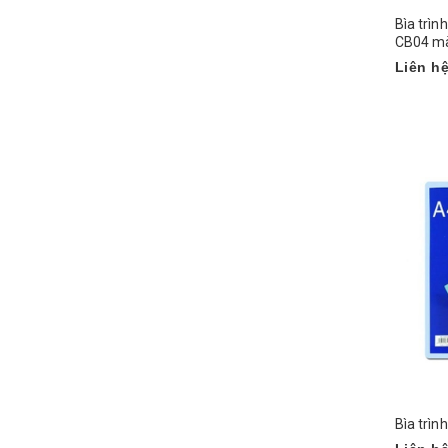
Bìa trìn
CB04 m
Liên h
Bìa trìn