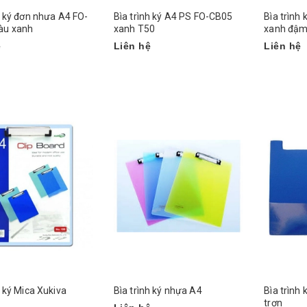
h ký đơn nhưa A4 FO-
Bìa trình ký A4 PS FO-CB05
Bìa trình
àu xanh
xanh T50
xanh đậm
ệ
Liên hệ
Liên hệ
h ký Mica Xukiva
Bìa trình ký nhựa A4
Bìa trình 
trơn