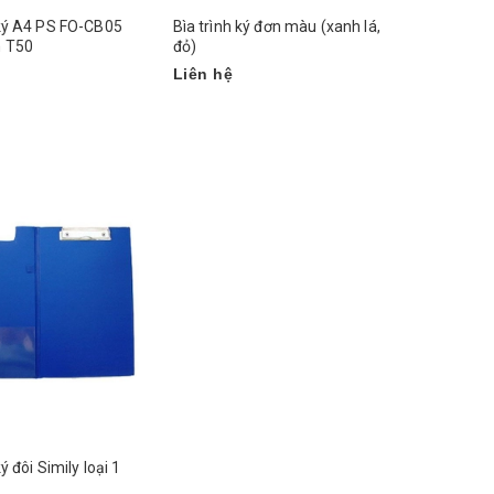
 ký A4 PS FO-CB05
Bìa trình ký đơn màu (xanh lá,
 T50
đỏ)
Liên hệ
ký đôi Simily loại 1