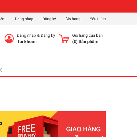
iếm
Đăng nhập
Đăng ký
Giỏ hàng
Yêu thích
Đăng nhập
&
Đăng ký
Giỏ hàng của bạn
Tài khoản
(
0
) Sản phẩm
HỆ