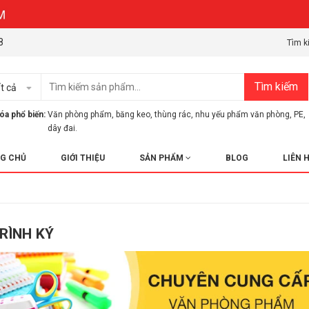
8
Tìm k
Tìm kiếm
t cả
óa phổ biến:
Văn phòng phẩm
,
băng keo
,
thùng rác
,
nhu yếu phẩm văn phòng
,
PE
,
dây đai.
G CHỦ
GIỚI THIỆU
SẢN PHẨM
BLOG
LIÊN 
TRÌNH KÝ