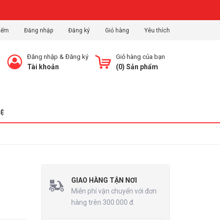
iếm
Đăng nhập
Đăng ký
Giỏ hàng
Yêu thích
Đăng nhập
&
Đăng ký
Giỏ hàng của bạn
Tài khoản
(
0
) Sản phẩm
HỆ
GIAO HÀNG TẬN NƠI
Miễn phí vận chuyển với đơn
hàng trên 300.000 đ.