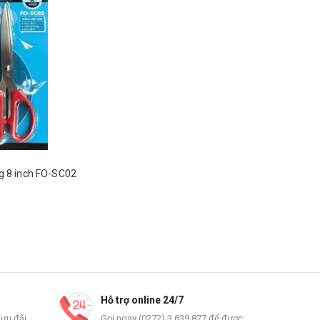
g 8 inch FO-SC02
Hỗ trợ online 24/7
 ưu đãi
Gọi ngay (0272) 3.639.877 để được