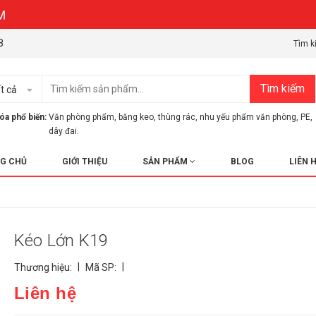
8
Tìm k
Tìm kiếm
t cả
óa phổ biến:
Văn phòng phẩm
,
băng keo
,
thùng rác
,
nhu yếu phẩm văn phòng
,
PE
,
dây đai.
G CHỦ
GIỚI THIỆU
SẢN PHẨM
BLOG
LIÊN 
Kéo Lớn K19
|
|
Thương hiệu:
Mã SP:
Liên hệ