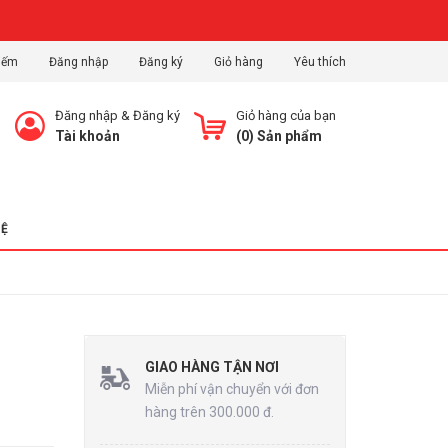
iếm
Đăng nhập
Đăng ký
Giỏ hàng
Yêu thích
Đăng nhập
&
Đăng ký
Giỏ hàng của bạn
Tài khoản
(
0
) Sản phẩm
HỆ
GIAO HÀNG TẬN NƠI
Miễn phí vận chuyển với đơn
hàng trên 300.000 đ.