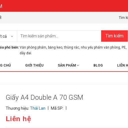
8
Tìm k
Tìm kiếm
t cả
óa phổ biến:
Văn phòng phẩm
,
băng keo
,
thùng rác
,
nhu yếu phẩm văn phòng
,
PE
,
dây đai.
G CHỦ
GIỚI THIỆU
SẢN PHẨM
BLOG
LIÊN 
Giấy A4 Double A 70 GSM
|
|
Thương hiệu:
Thái Lan
Mã SP:
Liên hệ