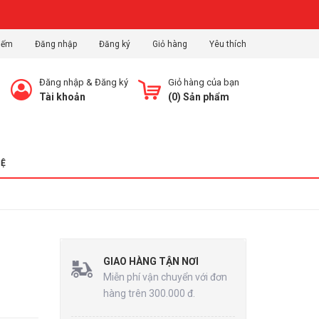
iếm
Đăng nhập
Đăng ký
Giỏ hàng
Yêu thích
Đăng nhập
&
Đăng ký
Giỏ hàng của bạn
Tài khoản
(
0
) Sản phẩm
HỆ
GIAO HÀNG TẬN NƠI
Miễn phí vận chuyển với đơn
hàng trên 300.000 đ.