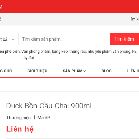
8
Tìm k
Tìm kiếm
t cả
óa phổ biến:
Văn phòng phẩm
,
băng keo
,
thùng rác
,
nhu yếu phẩm văn phòng
,
PE
,
dây đai.
G CHỦ
GIỚI THIỆU
SẢN PHẨM
BLOG
LIÊN 
Duck Bồn Cầu Chai 900ml
|
|
Thương hiệu:
Mã SP:
Liên hệ