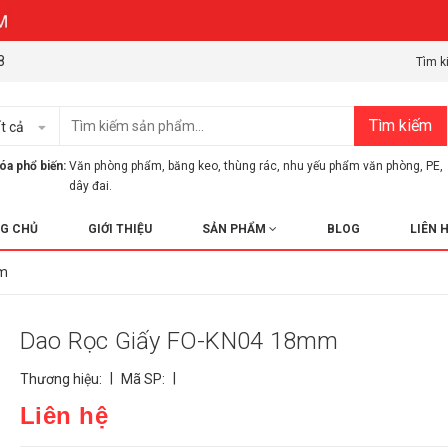
8
Tìm k
Tìm kiếm
t cả
óa phổ biến:
Văn phòng phẩm
,
băng keo
,
thùng rác
,
nhu yếu phẩm văn phòng
,
PE
,
dây đai.
G CHỦ
GIỚI THIỆU
SẢN PHẨM
BLOG
LIÊN 
mm
Dao Rọc Giấy FO-KN04 18mm
|
|
Thương hiệu:
Mã SP:
Liên hệ