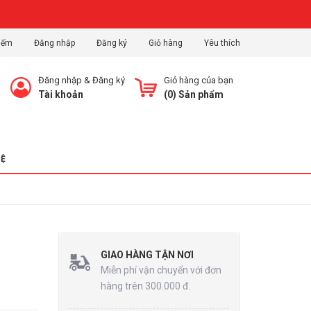
iếm
Đăng nhập
Đăng ký
Giỏ hàng
Yêu thích
Đăng nhập
&
Đăng ký
Giỏ hàng của bạn
Tài khoản
(
0
) Sản phẩm
HỆ
GIAO HÀNG TẬN NƠI
Miễn phí vận chuyển với đơn
hàng trên 300.000 đ.