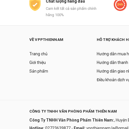
Chất lượng hàng đầu
Cam kết tất cả sản phẩm chính
hãng 100%
VỀ VPPTHIENNAM
HỖ TRỢ KHÁCH 
Trang chủ
Hướng dẫn mua 
Giới thiệu
Hướng dẫn thanh
Sản phẩm
Hướng dẫn giao 
Điều khoản dịch v
CÔNG TY TNHH VĂN PHÒNG PHẨM THIÊN NAM
Công Ty TNHH Văn Phòng Phẩm Thiên Nam:
, Huyện 
Hotline:
02723639877
-
Email:
vppthiennam.la@gmail