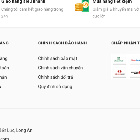
Giao hàng siêu nhanh
Mua hàng tiết kiệm
Chúng tôi cam kết giao hàng trong
Giảm giá & khuyến mại với
24h
cực lớn
HÀNG
CHÍNH SÁCH BẢO HÀNH
CHẤP NHẬN 
hàng
Chính sách bảo mật
 toán
Chính sách vận chuyển
nhận
Chính sách đổi trả
ụ
Quy định sử dụng
Bến Lức, Long An
.com