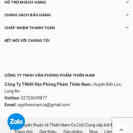
HỖ TRỢ KHÁCH HÀNG
CHÍNH SÁCH BẢO HÀNH
CHẤP NHẬN THANH TOÁN
KẾT NỐI VỚI CHÚNG TÔI
CÔNG TY TNHH VĂN PHÒNG PHẨM THIÊN NAM
Công Ty TNHH Văn Phòng Phẩm Thiên Nam:
, Huyện Bến Lức,
Long An
Hotline:
02723639877
Email:
vppthiennam.la@gmail.com
Bản quyền thuộc về Thiên Nam Co.Ltd
|
Cung cấp bởi
Sapo
Trang chủ
Giới thiệu
Sản phẩm
Blog
Liên hệ